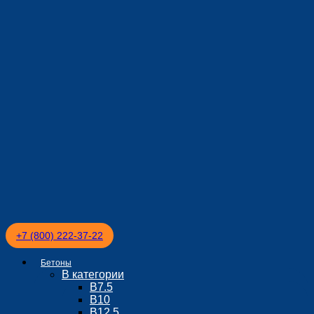
+7 (800) 222-37-22
Бетоны
В категории
В7.5
В10
В12.5