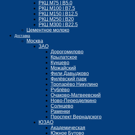
РКЦ М75 | B5.0
РКЦ М100 | B7.5
РКЦ М150 | B12.5
РКЦ М250 | B20
РКЦ М300 | B22.5
Цементное молоко
Доставка
Москва
ЗАО
Дорогомилово
Крылатское
Кунцево
Можайский
Фили Давыдково
Филёвский парк
Тропарёво Никулино
Рублёво
Очаково-Матвеевский
Ново-Переоделкино
Солнцево
Раменки
Проспект Вернадского
ЮЗАО
Академическая
Южное Бутово