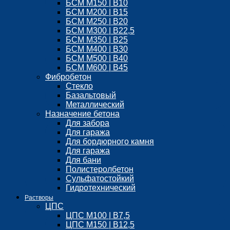
БСМ M150 | B10
БСМ М200 | B15
БСМ М250 | B20
БСМ M300 | B22,5
БСМ M350 | B25
БСМ М400 | B30
БСМ M500 | B40
БСМ M600 | B45
Фибробетон
Стекло
Базальтовый
Металлический
Назначение бетона
Для забора
Для гаража
Для бордюрного камня
Для гаража
Для бани
Полистеролбетон
Сульфатостойкий
Гидротехнический
Растворы
ЦПС
ЦПС М100 | B7,5
ЦПС М150 | B12,5