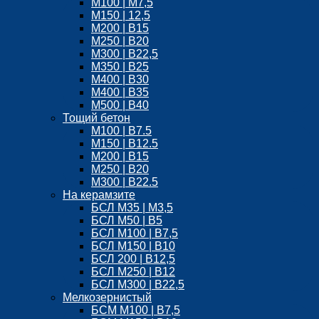
M100 | М7,5
М150 | 12,5
М200 | B15
М250 | B20
M300 | B22,5
М350 | B25
M400 | B30
M400 | B35
M500 | B40
Тощий бетон
М100 | B7.5
М150 | B12.5
М200 | В15
М250 | В20
М300 | B22.5
На керамзите
БСЛ M35 | М3,5
БСЛ M50 | B5
БСЛ M100 | B7,5
БСЛ M150 | B10
БСЛ 200 | B12,5
БСЛ М250 | B12
БСЛ M300 | B22,5
Мелкозернистый
БСМ М100 | B7,5