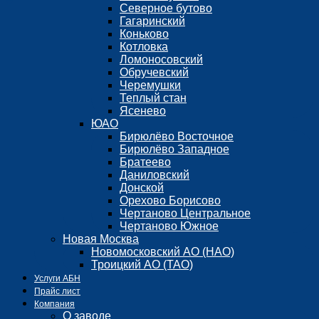
Северное бутово
Гагаринский
Коньково
Котловка
Ломоносовский
Обручевский
Черемушки
Теплый стан
Ясенево
ЮАО
Бирюлёво Восточное
Бирюлёво Западное
Братеево
Даниловский
Донской
Орехово Борисово
Чертаново Центральное
Чертаново Южное
Новая Москва
Новомосковский АО (НАО)
Троицкий АО (ТАО)
Услуги АБН
Прайс лист
Компания
О заводе