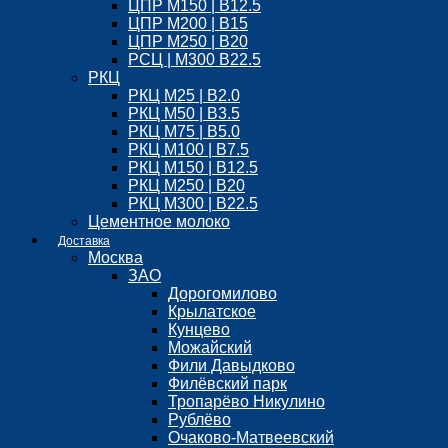
ЦПР М150 | B12.5
ЦПР М200 | B15
ЦПР М250 | B20
РСЦ | М300 B22.5
РКЦ
РКЦ М25 | B2.0
РКЦ М50 | B3.5
РКЦ М75 | B5.0
РКЦ М100 | B7.5
РКЦ М150 | B12.5
РКЦ М250 | B20
РКЦ М300 | B22.5
Цементное молоко
Доставка
Москва
ЗАО
Дорогомилово
Крылатское
Кунцево
Можайский
Фили Давыдково
Филёвский парк
Тропарёво Никулино
Рублёво
Очаково-Матвеевский