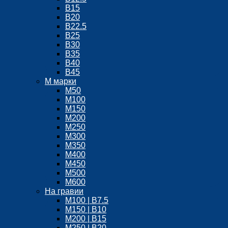
B15
В20
В22.5
В25
В30
В35
В40
В45
М марки
М50
М100
М150
М200
М250
М300
М350
М400
М450
М500
М600
На гравии
М100 | B7.5
М150 | B10
М200 | B15
М250 | B20