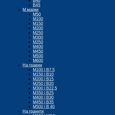
В40
В45
М марки
М50
М100
М150
М200
М250
М300
М350
М400
М450
М500
М600
На гравии
М100 | B7.5
М150 | B10
М200 | B15
М250 | B20
М300 | B22,5
М350 | B25
M400 | В30
М450 | B35
M500 | B 40
На граните