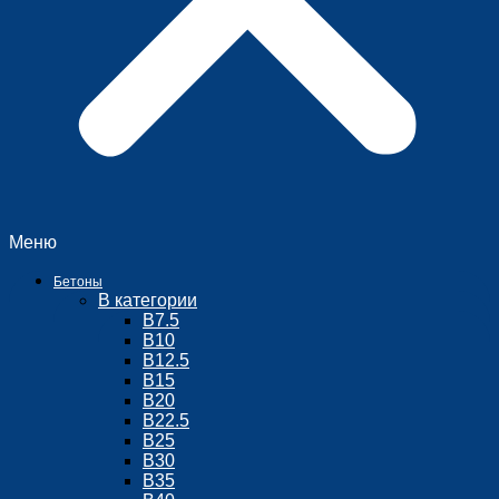
Меню
Бетоны
В категории
В7.5
В10
В12.5
B15
В20
В22.5
В25
В30
В35