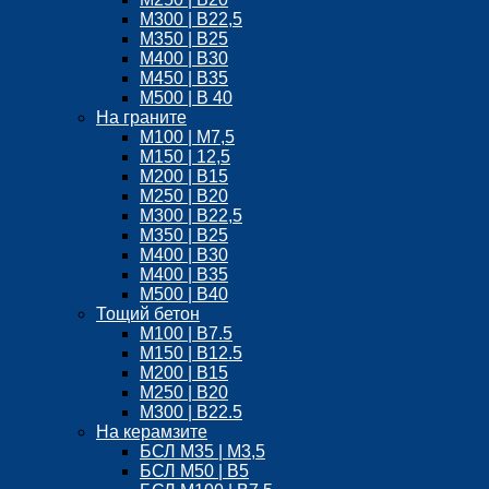
М300 | B22,5
М350 | B25
M400 | В30
М450 | B35
M500 | B 40
На граните
M100 | М7,5
М150 | 12,5
М200 | B15
М250 | B20
M300 | B22,5
М350 | B25
M400 | B30
M400 | B35
M500 | B40
Тощий бетон
М100 | B7.5
М150 | B12.5
М200 | В15
М250 | В20
М300 | B22.5
На керамзите
БСЛ M35 | М3,5
БСЛ M50 | B5