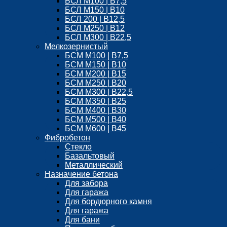
БСЛ M100 | B7,5
БСЛ M150 | B10
БСЛ 200 | B12,5
БСЛ М250 | B12
БСЛ M300 | B22,5
Мелкозернистый
БСМ М100 | B7,5
БСМ M150 | B10
БСМ М200 | B15
БСМ М250 | B20
БСМ M300 | B22,5
БСМ M350 | B25
БСМ М400 | B30
БСМ M500 | B40
БСМ M600 | B45
Фибробетон
Стекло
Базальтовый
Металлический
Назначение бетона
Для забора
Для гаража
Для бордюрного камня
Для гаража
Для бани