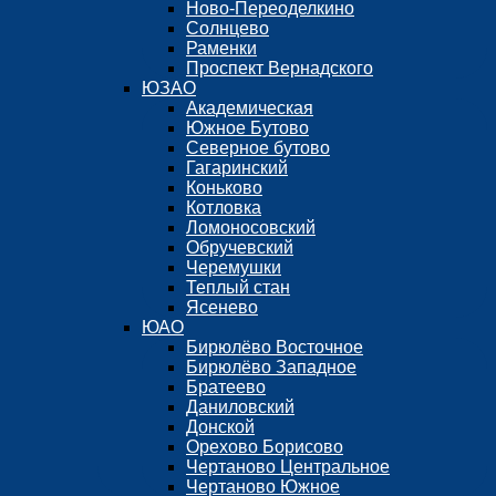
Ново-Переоделкино
Солнцево
Раменки
Проспект Вернадского
ЮЗАО
Академическая
Южное Бутово
Северное бутово
Гагаринский
Коньково
Котловка
Ломоносовский
Обручевский
Черемушки
Теплый стан
Ясенево
ЮАО
Бирюлёво Восточное
Бирюлёво Западное
Братеево
Даниловский
Донской
Орехово Борисово
Чертаново Центральное
Чертаново Южное