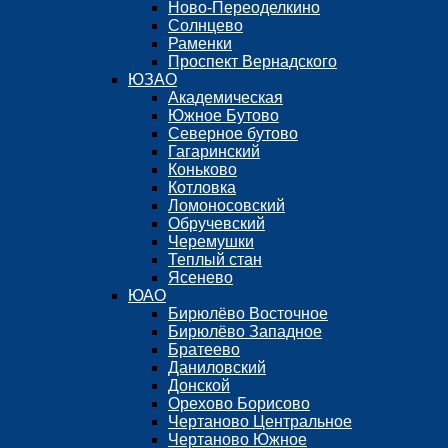
Ново-Переоделкино
Солнцево
Раменки
Проспект Вернадского
ЮЗАО
Академическая
Южное Бутово
Северное бутово
Гагаринский
Коньково
Котловка
Ломоносовский
Обручевский
Черемушки
Теплый стан
Ясенево
ЮАО
Бирюлёво Восточное
Бирюлёво Западное
Братеево
Даниловский
Донской
Орехово Борисово
Чертаново Центральное
Чертаново Южное