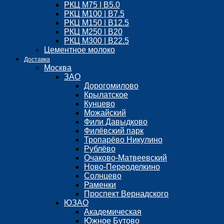
РКЦ М75 | B5.0
РКЦ М100 | B7.5
РКЦ М150 | B12.5
РКЦ М250 | B20
РКЦ М300 | B22.5
Цементное молоко
Доставка
Москва
ЗАО
Дорогомилово
Крылатское
Кунцево
Можайский
Фили Давыдково
Филёвский парк
Тропарёво Никулино
Рублёво
Очаково-Матвеевский
Ново-Переоделкино
Солнцево
Раменки
Проспект Вернадского
ЮЗАО
Академическая
Южное Бутово