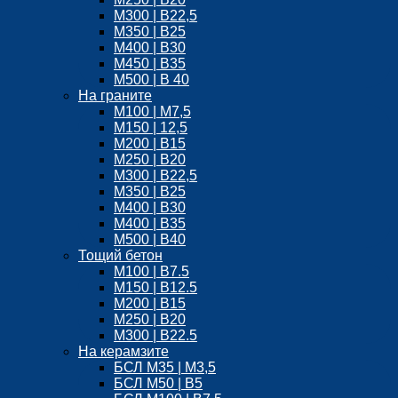
М300 | B22,5
М350 | B25
M400 | В30
М450 | B35
M500 | B 40
На граните
M100 | М7,5
М150 | 12,5
М200 | B15
М250 | B20
M300 | B22,5
М350 | B25
M400 | B30
M400 | B35
M500 | B40
Тощий бетон
М100 | B7.5
М150 | B12.5
М200 | В15
М250 | В20
М300 | B22.5
На керамзите
БСЛ M35 | М3,5
БСЛ M50 | B5