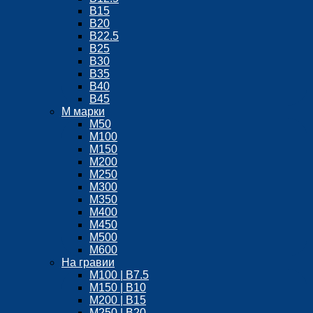
B15
В20
В22.5
В25
В30
В35
В40
В45
М марки
М50
М100
М150
М200
М250
М300
М350
М400
М450
М500
М600
На гравии
М100 | B7.5
М150 | B10
М200 | B15
М250 | B20