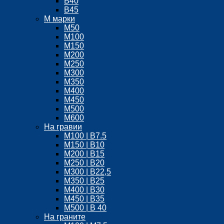
В40
В45
М марки
М50
М100
М150
М200
М250
М300
М350
М400
М450
М500
М600
На гравии
М100 | B7.5
М150 | B10
М200 | B15
М250 | B20
М300 | B22,5
М350 | B25
M400 | В30
М450 | B35
M500 | B 40
На граните