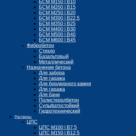
БСМ M150 | B10
БСМ М200 | B15
БСМ М250 | B20
БСМ M300 | B22,5
БСМ M350 | B25
БСМ М400 | B30
БСМ M500 | B40
БСМ M600 | B45
Фибробетон
Стекло
Базальтовый
Металлический
Назначение бетона
Для забора
Для гаража
Для бордюрного камня
Для гаража
Для бани
Полистеролбетон
Сульфатостойкий
Гидротехнический
Растворы
ЦПС
ЦПС М100 | B7,5
ЦПС М150 | B12,5