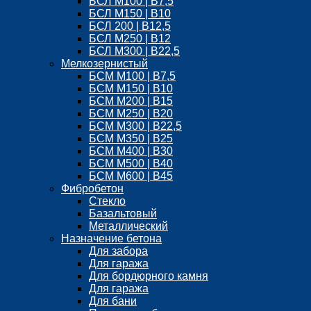
БСЛ M100 | B7,5
БСЛ M150 | B10
БСЛ 200 | B12,5
БСЛ М250 | B12
БСЛ M300 | B22,5
Мелкозернистый
БСМ М100 | B7,5
БСМ M150 | B10
БСМ М200 | B15
БСМ М250 | B20
БСМ M300 | B22,5
БСМ M350 | B25
БСМ М400 | B30
БСМ M500 | B40
БСМ M600 | B45
Фибробетон
Стекло
Базальтовый
Металлический
Назначение бетона
Для забора
Для гаража
Для бордюрного камня
Для гаража
Для бани