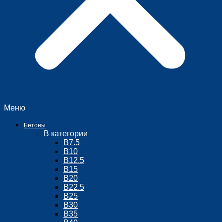
Меню
Бетоны
В категории
В7.5
В10
В12.5
B15
В20
В22.5
В25
В30
В35