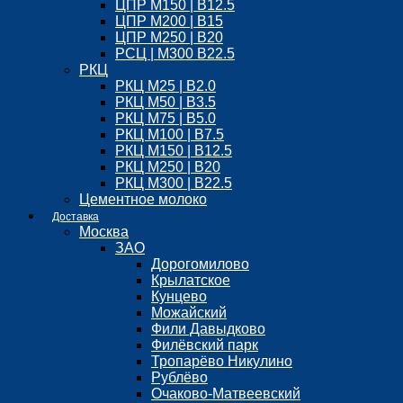
ЦПР М150 | B12.5
ЦПР М200 | B15
ЦПР М250 | B20
РСЦ | М300 B22.5
РКЦ
РКЦ М25 | B2.0
РКЦ М50 | B3.5
РКЦ М75 | B5.0
РКЦ М100 | B7.5
РКЦ М150 | B12.5
РКЦ М250 | B20
РКЦ М300 | B22.5
Цементное молоко
Доставка
Москва
ЗАО
Дорогомилово
Крылатское
Кунцево
Можайский
Фили Давыдково
Филёвский парк
Тропарёво Никулино
Рублёво
Очаково-Матвеевский