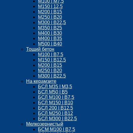
M100 | М7,5
М150 | 12,5
М200 | B15
М250 | B20
M300 | B22,5
М350 | B25
M400 | B30
M400 | B35
M500 | B40
Тощий бетон
М100 | B7.5
М150 | B12.5
М200 | В15
М250 | В20
М300 | B22.5
На керамзите
БСЛ M35 | М3,5
БСЛ M50 | B5
БСЛ M100 | B7,5
БСЛ M150 | B10
БСЛ 200 | B12,5
БСЛ М250 | B12
БСЛ M300 | B22,5
Мелкозернистый
БСМ М100 | B7,5