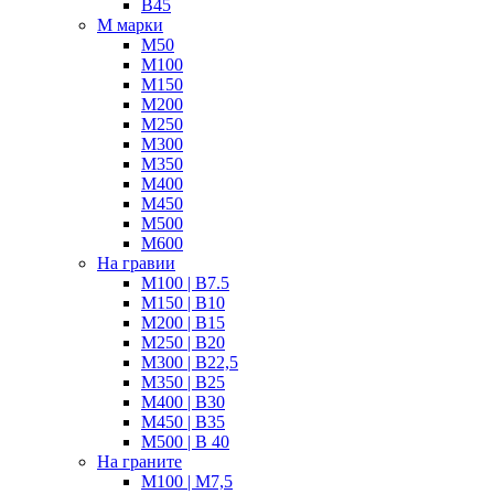
В45
М марки
М50
М100
М150
М200
М250
М300
М350
М400
М450
М500
М600
На гравии
М100 | B7.5
М150 | B10
М200 | B15
М250 | B20
М300 | B22,5
М350 | B25
M400 | В30
М450 | B35
M500 | B 40
На граните
M100 | М7,5