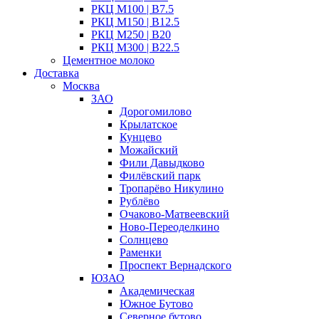
РКЦ М100 | B7.5
РКЦ М150 | B12.5
РКЦ М250 | B20
РКЦ М300 | B22.5
Цементное молоко
Доставка
Москва
ЗАО
Дорогомилово
Крылатское
Кунцево
Можайский
Фили Давыдково
Филёвский парк
Тропарёво Никулино
Рублёво
Очаково-Матвеевский
Ново-Переоделкино
Солнцево
Раменки
Проспект Вернадского
ЮЗАО
Академическая
Южное Бутово
Северное бутово