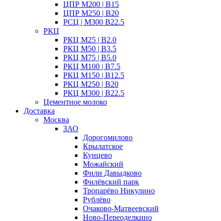
ЦПР М200 | B15
ЦПР М250 | B20
РСЦ | М300 B22.5
РКЦ
РКЦ М25 | B2.0
РКЦ М50 | B3.5
РКЦ М75 | B5.0
РКЦ М100 | B7.5
РКЦ М150 | B12.5
РКЦ М250 | B20
РКЦ М300 | B22.5
Цементное молоко
Доставка
Москва
ЗАО
Дорогомилово
Крылатское
Кунцево
Можайский
Фили Давыдково
Филёвский парк
Тропарёво Никулино
Рублёво
Очаково-Матвеевский
Ново-Переоделкино