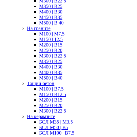
М300 | B22,5
М350 | B25
M400 | В30
М450 | B35
M500 | B 40
На граните
M100 | М7,5
М150 | 12,5
М200 | B15
М250 | B20
M300 | B22,5
М350 | B25
M400 | B30
M400 | B35
M500 | B40
Тощий бетон
М100 | B7.5
М150 | B12.5
М200 | В15
М250 | В20
М300 | B22.5
На керамзите
БСЛ M35 | М3,5
БСЛ M50 | B5
БСЛ M100 | B7,5