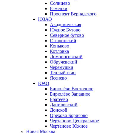
Солнцево
Раменки
Проспект Вернадского
ЮЗАО
Академическая
Южное Бутово
Северное бутово
Гагаринский
Коньково
Котловка
Ломоносовский
Обручевский
Черемушки
Теплый стан
Ясенево
ЮАО
Бирюлёво Восточное
Бирюлёво Западное
Братеево
Даниловский
Донской
Орехово Борисово
Чертаново Центральное
Чертаново Южное
Новая Москва