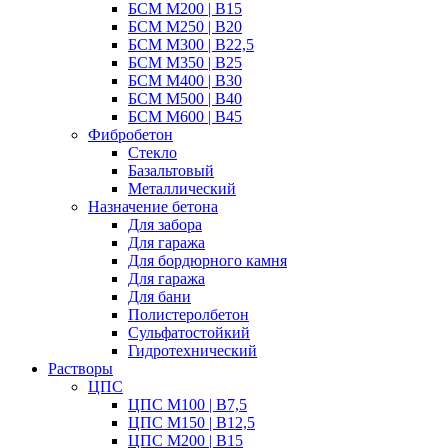
БСМ М200 | B15
БСМ М250 | B20
БСМ M300 | B22,5
БСМ M350 | B25
БСМ М400 | B30
БСМ M500 | B40
БСМ M600 | B45
Фибробетон
Стекло
Базальтовый
Металлический
Назначение бетона
Для забора
Для гаража
Для бордюрного камня
Для гаража
Для бани
Полистеролбетон
Сульфатостойкий
Гидротехнический
Растворы
ЦПС
ЦПС М100 | B7,5
ЦПС М150 | B12,5
ЦПС М200 | B15