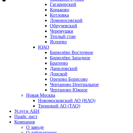
Гагаринский
Коньково
Котловка
Ломоносовский
Обручевский
Черемушки
Теплый стан
Ясенево
ЮАО
Бирюлёво Восточное
Бирюлёво Западное
Братеево
Даниловский
Донской
Орехово Борисово
Чертаново Центральное
Чертаново Южное
Новая Москва
Новомосковский АО (НАО)
Троицкий АО (ТАО)
Услуги АБН
Прайс лист
Компания
О заводе
О лаборатории