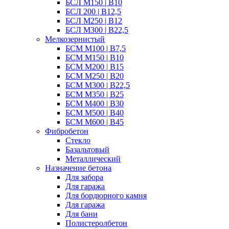
БСЛ M150 | B10
БСЛ 200 | B12,5
БСЛ М250 | B12
БСЛ M300 | B22,5
Мелкозернистый
БСМ М100 | B7,5
БСМ M150 | B10
БСМ М200 | B15
БСМ М250 | B20
БСМ M300 | B22,5
БСМ M350 | B25
БСМ М400 | B30
БСМ M500 | B40
БСМ M600 | B45
Фибробетон
Стекло
Базальтовый
Металлический
Назначение бетона
Для забора
Для гаража
Для бордюрного камня
Для гаража
Для бани
Полистеролбетон