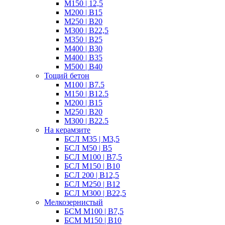
М150 | 12,5
М200 | B15
М250 | B20
M300 | B22,5
М350 | B25
M400 | B30
M400 | B35
M500 | B40
Тощий бетон
М100 | B7.5
М150 | B12.5
М200 | В15
М250 | В20
М300 | B22.5
На керамзите
БСЛ M35 | М3,5
БСЛ M50 | B5
БСЛ M100 | B7,5
БСЛ M150 | B10
БСЛ 200 | B12,5
БСЛ М250 | B12
БСЛ M300 | B22,5
Мелкозернистый
БСМ М100 | B7,5
БСМ M150 | B10