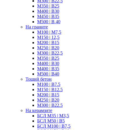
М300 | B22,5
М350 | B25
M400 | В30
М450 | B35
M500 | B 40
На граните
M100 | М7,5
М150 | 12,5
М200 | B15
М250 | B20
M300 | B22,5
М350 | B25
M400 | B30
M400 | B35
M500 | B40
Тощий бетон
М100 | B7.5
М150 | B12.5
М200 | В15
М250 | В20
М300 | B22.5
На керамзите
БСЛ M35 | М3,5
БСЛ M50 | B5
БСЛ M100 | B7,5