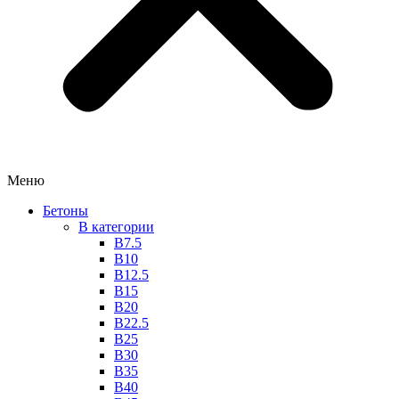
Меню
Бетоны
В категории
В7.5
В10
В12.5
B15
В20
В22.5
В25
В30
В35
В40