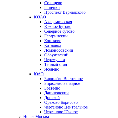
Солнцево
Раменки
Проспект Вернадского
ЮЗАО
Академическая
Южное Бутово
Северное бутово
Гагаринский
Коньково
Котловка
Ломоносовский
Обручевский
Черемушки
Теплый стан
Ясенево
ЮАО
Бирюлёво Восточное
Бирюлёво Западное
Братеево
Даниловский
Донской
Орехово Борисово
Чертаново Центральное
Чертаново Южное
Новая Москва