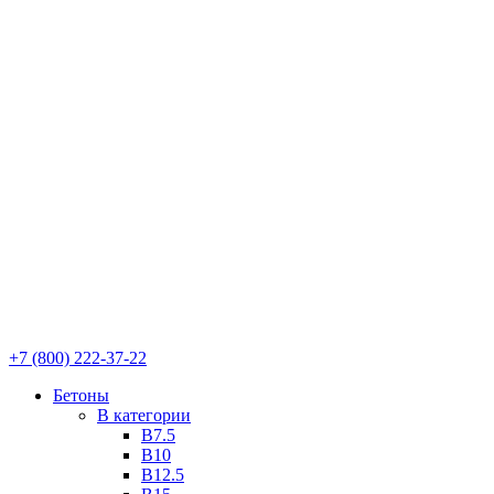
+7 (800) 222-37-22
Бетоны
В категории
В7.5
В10
В12.5