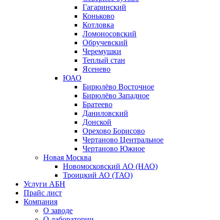
Гагаринский
Коньково
Котловка
Ломоносовский
Обручевский
Черемушки
Теплый стан
Ясенево
ЮАО
Бирюлёво Восточное
Бирюлёво Западное
Братеево
Даниловский
Донской
Орехово Борисово
Чертаново Центральное
Чертаново Южное
Новая Москва
Новомосковский АО (НАО)
Троицкий АО (ТАО)
Услуги АБН
Прайс лист
Компания
О заводе
О лаборатории