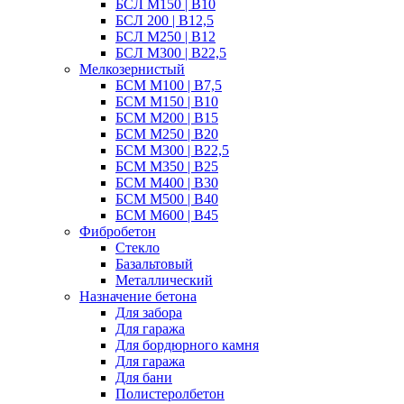
БСЛ M150 | B10
БСЛ 200 | B12,5
БСЛ М250 | B12
БСЛ M300 | B22,5
Мелкозернистый
БСМ М100 | B7,5
БСМ M150 | B10
БСМ М200 | B15
БСМ М250 | B20
БСМ M300 | B22,5
БСМ M350 | B25
БСМ М400 | B30
БСМ M500 | B40
БСМ M600 | B45
Фибробетон
Стекло
Базальтовый
Металлический
Назначение бетона
Для забора
Для гаража
Для бордюрного камня
Для гаража
Для бани
Полистеролбетон