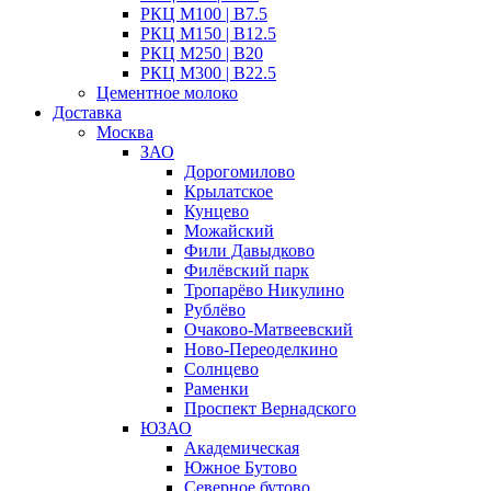
РКЦ М100 | B7.5
РКЦ М150 | B12.5
РКЦ М250 | B20
РКЦ М300 | B22.5
Цементное молоко
Доставка
Москва
ЗАО
Дорогомилово
Крылатское
Кунцево
Можайский
Фили Давыдково
Филёвский парк
Тропарёво Никулино
Рублёво
Очаково-Матвеевский
Ново-Переоделкино
Солнцево
Раменки
Проспект Вернадского
ЮЗАО
Академическая
Южное Бутово
Северное бутово