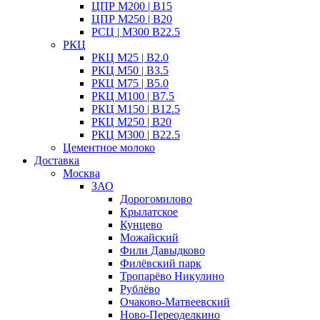
ЦПР М200 | B15
ЦПР М250 | B20
РСЦ | М300 B22.5
РКЦ
РКЦ М25 | B2.0
РКЦ М50 | B3.5
РКЦ М75 | B5.0
РКЦ М100 | B7.5
РКЦ М150 | B12.5
РКЦ М250 | B20
РКЦ М300 | B22.5
Цементное молоко
Доставка
Москва
ЗАО
Дорогомилово
Крылатское
Кунцево
Можайский
Фили Давыдково
Филёвский парк
Тропарёво Никулино
Рублёво
Очаково-Матвеевский
Ново-Переоделкино