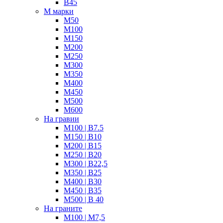
В45
М марки
М50
М100
М150
М200
М250
М300
М350
М400
М450
М500
М600
На гравии
М100 | B7.5
М150 | B10
М200 | B15
М250 | B20
М300 | B22,5
М350 | B25
M400 | В30
М450 | B35
M500 | B 40
На граните
M100 | М7,5