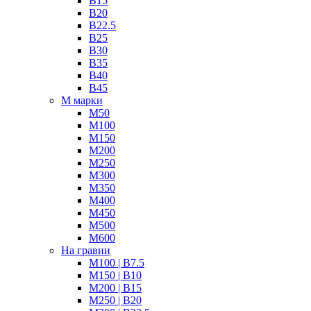
B15
В20
В22.5
В25
В30
В35
В40
В45
М марки
М50
М100
М150
М200
М250
М300
М350
М400
М450
М500
М600
На гравии
М100 | B7.5
М150 | B10
М200 | B15
М250 | B20