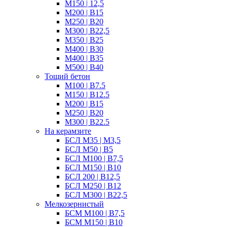
М150 | 12,5
М200 | B15
М250 | B20
M300 | B22,5
М350 | B25
M400 | B30
M400 | B35
M500 | B40
Тощий бетон
М100 | B7.5
М150 | B12.5
М200 | В15
М250 | В20
М300 | B22.5
На керамзите
БСЛ M35 | М3,5
БСЛ M50 | B5
БСЛ M100 | B7,5
БСЛ M150 | B10
БСЛ 200 | B12,5
БСЛ М250 | B12
БСЛ M300 | B22,5
Мелкозернистый
БСМ М100 | B7,5
БСМ M150 | B10