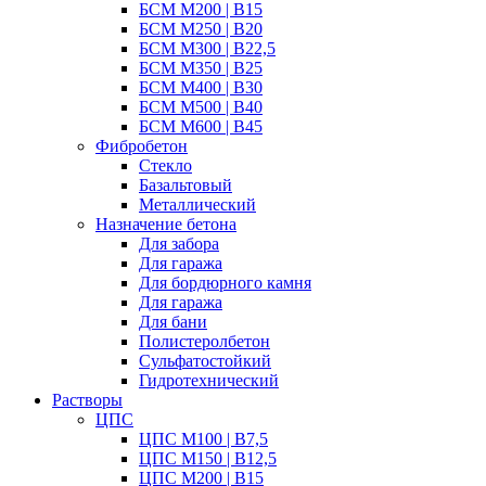
БСМ М200 | B15
БСМ М250 | B20
БСМ M300 | B22,5
БСМ M350 | B25
БСМ М400 | B30
БСМ M500 | B40
БСМ M600 | B45
Фибробетон
Стекло
Базальтовый
Металлический
Назначение бетона
Для забора
Для гаража
Для бордюрного камня
Для гаража
Для бани
Полистеролбетон
Сульфатостойкий
Гидротехнический
Растворы
ЦПС
ЦПС М100 | B7,5
ЦПС М150 | B12,5
ЦПС М200 | B15