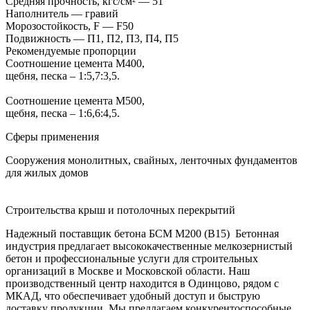
Средняя прочность, кгс/см² — 51
Наполнитель — гравий
Морозостойкость, F — F50
Подвижность — П1, П2, П3, П4, П5
Рекомендуемые пропорции
Соотношение цемента М400,
щебня, песка – 1:5,7:3,5.
Соотношение цемента М500,
щебня, песка – 1:6,6:4,5.
Сферы применения
Сооружения монолитных, свайных, ленточных фундаментов
для жилых домов
Строительства крыш и потолочных перекрытий
Надежный поставщик бетона БСМ М200 (В15) Бетонная
индустрия предлагает высококачественные мелкозернистый
бетон и профессиональные услуги для строительных
организаций в Москве и Московской области. Наш
производственный центр находится в Одинцово, рядом с
МКАД, что обеспечивает удобный доступ и быструю
доставку продукции. Мы предлагаем конкурентоспособные