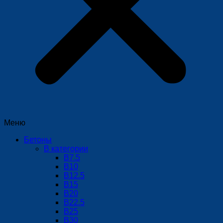
Меню
Бетоны
В категории
В7.5
В10
В12.5
B15
В20
В22.5
В25
В30