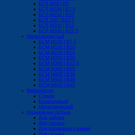
БСЛ M50 | B5
БСЛ M100 | B7,5
БСЛ M150 | B10
БСЛ 200 | B12,5
БСЛ М250 | B12
БСЛ M300 | B22,5
Мелкозернистый
БСМ М100 | B7,5
БСМ M150 | B10
БСМ М200 | B15
БСМ М250 | B20
БСМ M300 | B22,5
БСМ M350 | B25
БСМ М400 | B30
БСМ M500 | B40
БСМ M600 | B45
Фибробетон
Стекло
Базальтовый
Металлический
Назначение бетона
Для забора
Для гаража
Для бордюрного камня
Для гаража