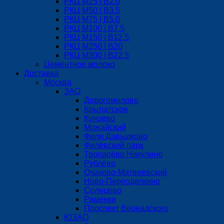
РКЦ М25 | B2.0
РКЦ М50 | B3.5
РКЦ М75 | B5.0
РКЦ М100 | B7.5
РКЦ М150 | B12.5
РКЦ М250 | B20
РКЦ М300 | B22.5
Цементное молоко
Доставка
Москва
ЗАО
Дорогомилово
Крылатское
Кунцево
Можайский
Фили Давыдково
Филёвский парк
Тропарёво Никулино
Рублёво
Очаково-Матвеевский
Ново-Переоделкино
Солнцево
Раменки
Проспект Вернадского
ЮЗАО