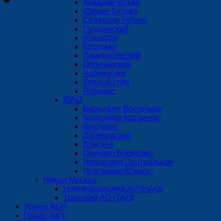
Академическая
Южное Бутово
Северное бутово
Гагаринский
Коньково
Котловка
Ломоносовский
Обручевский
Черемушки
Теплый стан
Ясенево
ЮАО
Бирюлёво Восточное
Бирюлёво Западное
Братеево
Даниловский
Донской
Орехово Борисово
Чертаново Центральное
Чертаново Южное
Новая Москва
Новомосковский АО (НАО)
Троицкий АО (ТАО)
Услуги АБН
Прайс лист