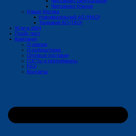
Чертаново Центральное
Чертаново Южное
Новая Москва
Новомосковский АО (НАО)
Троицкий АО (ТАО)
Услуги АБН
Прайс лист
Компания
О заводе
О лаборатории
Оптовые поставки
ГОСТы и сертификаты
FAQ
Контакты