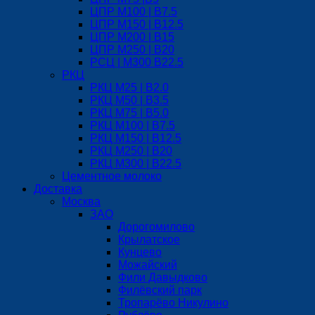
ЦПР М100 | B7.5
ЦПР М150 | B12.5
ЦПР М200 | B15
ЦПР М250 | B20
РСЦ | М300 B22.5
РКЦ
РКЦ М25 | B2.0
РКЦ М50 | B3.5
РКЦ М75 | B5.0
РКЦ М100 | B7.5
РКЦ М150 | B12.5
РКЦ М250 | B20
РКЦ М300 | B22.5
Цементное молоко
Доставка
Москва
ЗАО
Дорогомилово
Крылатское
Кунцево
Можайский
Фили Давыдково
Филёвский парк
Тропарёво Никулино