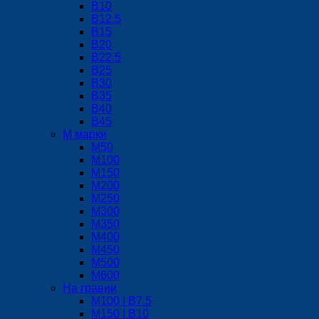
В10
В12.5
B15
В20
В22.5
В25
В30
В35
В40
В45
М марки
М50
М100
М150
М200
М250
М300
М350
М400
М450
М500
М600
На гравии
М100 | B7.5
М150 | B10