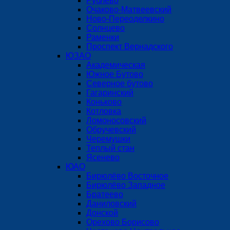
Рублёво
Очаково-Матвеевский
Ново-Переоделкино
Солнцево
Раменки
Проспект Вернадского
ЮЗАО
Академическая
Южное Бутово
Северное бутово
Гагаринский
Коньково
Котловка
Ломоносовский
Обручевский
Черемушки
Теплый стан
Ясенево
ЮАО
Бирюлёво Восточное
Бирюлёво Западное
Братеево
Даниловский
Донской
Орехово Борисово