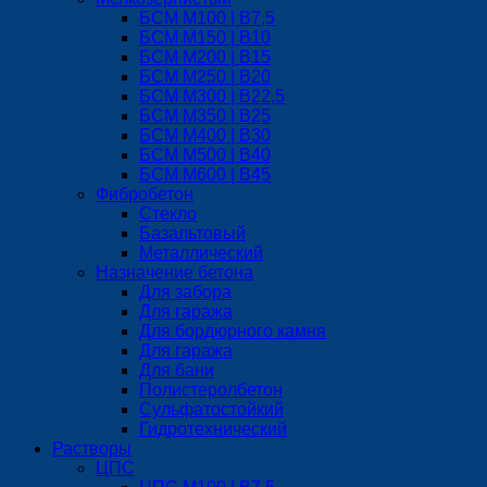
БСМ М100 | B7,5
БСМ M150 | B10
БСМ М200 | B15
БСМ М250 | B20
БСМ M300 | B22,5
БСМ M350 | B25
БСМ М400 | B30
БСМ M500 | B40
БСМ M600 | B45
Фибробетон
Стекло
Базальтовый
Металлический
Назначение бетона
Для забора
Для гаража
Для бордюрного камня
Для гаража
Для бани
Полистеролбетон
Сульфатостойкий
Гидротехнический
Растворы
ЦПС