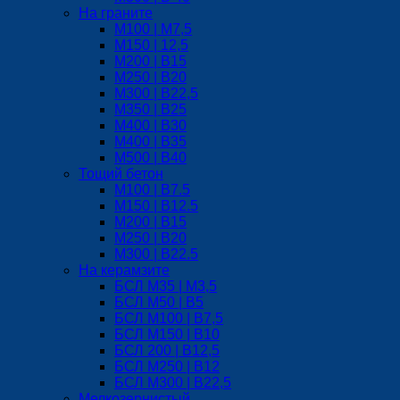
На граните
M100 | М7,5
М150 | 12,5
М200 | B15
М250 | B20
M300 | B22,5
М350 | B25
M400 | B30
M400 | B35
M500 | B40
Тощий бетон
М100 | B7.5
М150 | B12.5
М200 | В15
М250 | В20
М300 | B22.5
На керамзите
БСЛ M35 | М3,5
БСЛ M50 | B5
БСЛ M100 | B7,5
БСЛ M150 | B10
БСЛ 200 | B12,5
БСЛ М250 | B12
БСЛ M300 | B22,5
Мелкозернистый