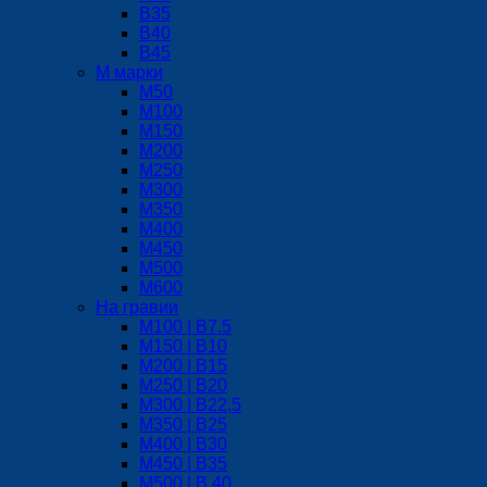
В35
В40
В45
М марки
М50
М100
М150
М200
М250
М300
М350
М400
М450
М500
М600
На гравии
М100 | B7.5
М150 | B10
М200 | B15
М250 | B20
М300 | B22,5
М350 | B25
M400 | В30
М450 | B35
M500 | B 40