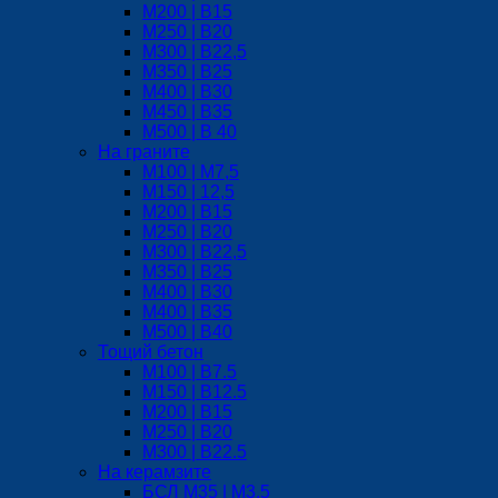
М200 | B15
М250 | B20
М300 | B22,5
М350 | B25
M400 | В30
М450 | B35
M500 | B 40
На граните
M100 | М7,5
М150 | 12,5
М200 | B15
М250 | B20
M300 | B22,5
М350 | B25
M400 | B30
M400 | B35
M500 | B40
Тощий бетон
М100 | B7.5
М150 | B12.5
М200 | В15
М250 | В20
М300 | B22.5
На керамзите
БСЛ M35 | М3,5